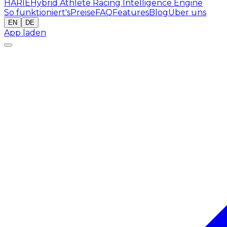
HARIE
Hybrid Athlete Racing Intelligence Engine
So funktioniert's
Preise
FAQ
Features
Blog
Über uns
EN
DE
App laden