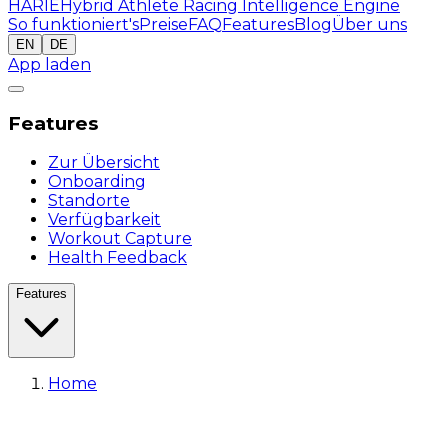
HARIE
Hybrid Athlete Racing Intelligence Engine
So funktioniert's
Preise
FAQ
Features
Blog
Über uns
EN
DE
App laden
Features
Zur Übersicht
Onboarding
Standorte
Verfügbarkeit
Workout Capture
Health Feedback
Features
Home